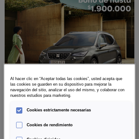
Al hacer clic en “Aceptar todas las cookies”, usted acepta que
las cookies se guarden en su dispositivo para mejorar la
navegación del sitio, analizar el uso del mismo, y colaborar con
nuestros estudios para marketing.
ARONA CON BONO DE
FINANCIAMIENTO HASTA
Cookies estrictamente necesarias
$1.900.000
Cookies de rendimiento
1
Ver legales